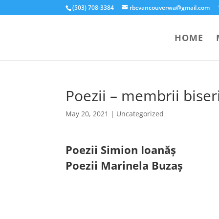
(503) 708-3384
rbcvancouverwa@gmail.com
HOME
Poezii – membrii biseri
May 20, 2021
|
Uncategorized
Poezii Simion Ioanăș
Poezii Marinela Buzaș