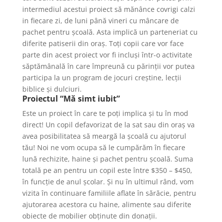
intermediul acestui proiect să mănânce covrigi calzi
in fiecare zi, de luni până vineri cu mâncare de
pachet pentru școală. Asta implică un parteneriat cu
diferite patiserii din oraș. Toți copii care vor face
parte din acest proiect vor fi incluși într-o activitate
săptămânală în care împreună cu părinții vor putea
participa la un program de jocuri creștine, lecții
biblice și dulciuri.
Proiectul “Mă simt iubit”
Este un proiect în care te poți implica și tu în mod
direct! Un copil defavorizat de la sat sau din oraș va
avea posibilitatea să meargă la școală cu ajutorul
tău! Noi ne vom ocupa să le cumpărăm în fiecare
lună rechizite, haine și pachet pentru școală. Suma
totală pe an pentru un copil este între $350 – $450,
în funcție de anul școlar. Și nu în ultimul rând, vom
vizita în continuare familiile aflate în sărăcie, pentru
ajutorarea acestora cu haine, alimente sau diferite
obiecte de mobilier obținute din donații.