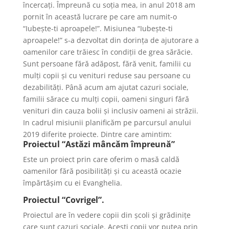
încercați. Împreună cu soția mea, in anul 2018 am
pornit în această lucrare pe care am numit-o
“Iubește-ti aproapele!”. Misiunea “Iubește-ti
aproapele!” s-a dezvoltat din dorința de ajutorare a
oamenilor care trăiesc în condiții de grea sărăcie.
Sunt persoane fără adăpost, fără venit, familii cu
mulți copii și cu venituri reduse sau persoane cu
dezabilități. Până acum am ajutat cazuri sociale,
familii sărace cu mulți copii, oameni singuri fără
venituri din cauza bolii și inclusiv oameni ai străzii.
In cadrul misiunii planificăm pe parcursul anului
2019 diferite proiecte. Dintre care amintim:
Proiectul “Astăzi mâncăm împreună”
Este un proiect prin care oferim o masă caldă
oamenilor fără posibilități și cu această ocazie
împărtășim cu ei Evanghelia.
Proiectul “Covrigel”.
Proiectul are în vedere copii din școli și grădinițe
care sunt cazuri sociale. Acești copii vor putea prin