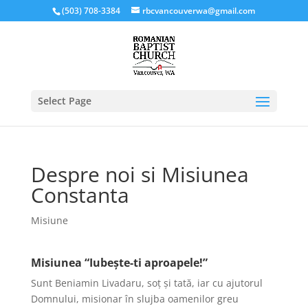
(503) 708-3384
rbcvancouverwa@gmail.com
Select Page
Despre noi si Misiunea
Constanta
Misiune
Misiunea “Iubește-ti aproapele!”
Sunt Beniamin Livadaru, soț și tată, iar cu ajutorul
Domnului, misionar în slujba oamenilor greu