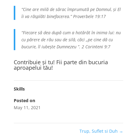
“Cine are milă de sărac împrumută pe Domnul, și El
îi va răsplăti binefacerea.” Proverbele 19:17
“Fiecare să dea după cum a hotărât în inima lui: nu
cu părere de rău sau de silă, căci „pe cine dă cu
bucurie, îl iubește Dumnezeu ”. 2 Corinteni 9:7
Contribuie și tu! Fii parte din bucuria
aproapelui tău!
Skills
Posted on
May 11, 2021
Trup, Suflet si Duh
→